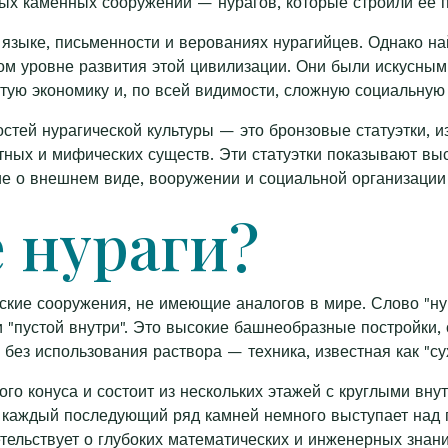
ных каменных сооружений — нурагов, которые строили ее 
 языке, письменности и верованиях нурагийцев. Однако н
ом уровне развития этой цивилизации. Они были искусны
тую экономику и, по всей видимости, сложную социальную 
тей нурагической культуры — это бронзовые статуэтки, из
ных и мифических существ. Эти статуэтки показывают выс
ие о внешнем виде, вооружении и социальной организации
е нураги?
ские сооружения, не имеющие аналогов в мире. Слово "нур
и "пустой внутри". Это высокие башнеобразные постройки
без использования раствора — техника, известная как "сух
ого конуса и состоит из нескольких этажей с круглыми вн
 каждый последующий ряд камней немного выступает над 
тельствует о глубоких математических и инженерных знани