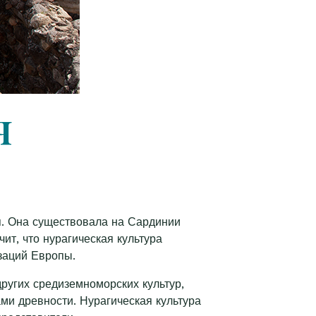
я
я. Она существовала на Сардинии
чит, что нурагическая культура
заций Европы.
других средиземноморских культур,
ми древности. Нурагическая культура