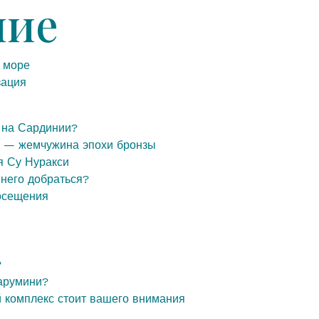
ние
 море
зация
х на Сардинии?
и — жемчужина эпохи бронзы
я Су Нуракси
 него добраться?
осещения
?
арумини?
й комплекс стоит вашего внимания