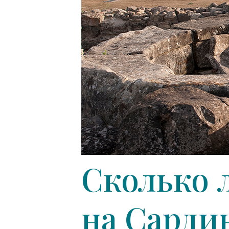
Сколько л
на Сарди