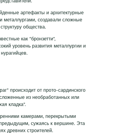
представители.
айденные артефакты и архитектурные
ми металлургами, создавали сложные
структуру общества.
вестные как "бронзетти",
окий уровень развития металлургии и
 нурагийцев.
аг" происходит от прото-сардинского
, сложенные из необработанных или
ая кладка".
утренними камерами, перекрытыми
предыдущим, сужаясь к вершине. Эта
ях древних строителей.