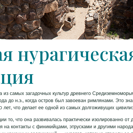
ая нурагическа
ация
а из самых загадочных культур древнего Средиземноморь
ода до н.э., когда остров был завоеван римлянами. Это зна
0 лет, что делает ее одной из самых долгоживущих цивили
ии то, что она развивалась практически изолированно от 
я на контакты с финикийцами, этрусками и другими народа