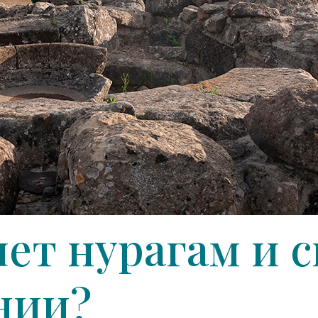
ет нурагам и с
нии?